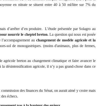
oyenne en nitrate se situent entre 40 à 50 ml/litre sur 7% du
mais d’arrêter d’en produire. L’étude présentée par Solagro au
pour nourrir le cheptel breton
. La question qui nous est posée
 de l’accompagnement au
changement de modèle agricole et la
ors-sol de monogastriques. (moins d'animaux, plus de fermes,
le agricole breton au changement climatique et faire avancer le
la désintensification agricole, il n’y a pas grand-chose dans ce
la commission des finances du Sénat, on aurait aimé y croire mais
t des échecs.
reusement pas à la hauteur des enjeux.