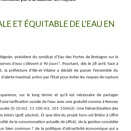
LE ET ÉQUITABLE DE L'EAU EN
Régnier, président du syndicat d’Eau des Portes de Bretagne sur la
serves d'eau s'élèvent à 90 jours
". Pourtant, dès le 28 avril, face à
, la préfecture d'Ille-et-Vilaine a décidé de passer l'ensemble du
au d'alerte maximal, prévu par l'Etat pour éviter les risques de rupture
arence, sur le long terme et qu'il est nécessaire de partager
d'une tarification sociale de l'eau avec une gratuité comme à Rennes
 ensuite (0-10 m3, 11-100 m3, 101-150m3). Une hiérarchisation des
s loisirs (golf, piscine). Et que dire du projet hors-sol Bridor à Liffré
tié de la consommation actuelle de Liffré), de la gestion concédée
r un bien commun ? de la politique d'attractivité économique qui a