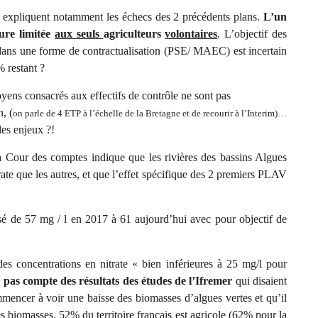
t expliquent notamment les échecs des 2 précédents plans.
L’un
ure limitée
aux seuls
agriculteurs
volontaires
. L’objectif des
dans une forme de contractualisation (PSE/ MAEC) est incertain
% restant ?
oyens consacrés aux effectifs de contrôle ne sont pas
, (
on parle de 4 ETP à l’échelle de la Bretagne et de recourir à l’Interim)…
des enjeux ?!
 la Cour des comptes indique que les rivières des bassins Algues
rate que les autres, et que l’effet spécifique des 2 premiers PLAV
sé de 57 mg / l en 2017 à 61 aujourd’hui avec pour objectif de
des concentrations en nitrate « bien inférieures à 25 mg/l pour
nt pas compte des résultats des études de l’Ifremer
qui disaient
mmencer à voir une baisse des biomasses d’algues vertes et qu’il
des biomasses. 52% du territoire français est agricole (62% pour la