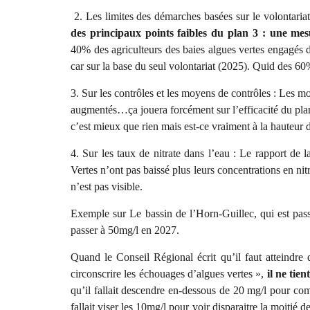
2. Les limites des démarches basées sur le volontaria
des principaux points faibles du plan 3 : une mes
40% des agriculteurs des baies algues vertes engagés 
car sur la base du seul volontariat (2025). Quid des 60
3. Sur les contrôles et les moyens de contrôles : Les m
augmentés…ça jouera forcément sur l’efficacité du plan
c’est mieux que rien mais est-ce vraiment à la hauteur 
4. Sur les taux de nitrate dans l’eau : Le rapport de
Vertes n’ont pas baissé plus leurs concentrations en nit
n’est pas visible.
Exemple sur Le bassin de l’Horn-Guillec, qui est pas
passer à 50mg/l en 2027.
Quand le Conseil Régional écrit qu’il faut atteindre 
circonscrire les échouages d’algues vertes »,
il ne tie
qu’il fallait descendre en-dessous de 20 mg/l pour co
fallait viser les 10mg/l pour voir disparaitre la moitié 