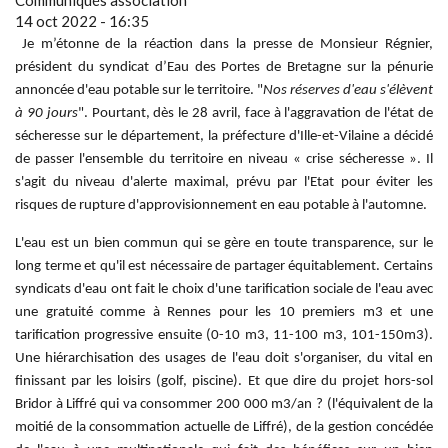
Communiqués association
14 oct 2022 - 16:35
Je m’étonne de la réaction dans la presse de Monsieur
Régnier,
président du syndicat d’Eau des Portes de Bretagne sur la pénurie
annoncée d'eau potable sur le territoire. "
Nos réserves d'eau s'élèvent
à 90 jours
". Pourtant, dès le 28 avril, face à l'aggravation de l'état de
sécheresse sur le département, la préfecture d'Ille-et-Vilaine a décidé
de passer l'ensemble du territoire en niveau « crise sécheresse ». Il
s'agit du niveau d'alerte maximal, prévu par l'Etat pour éviter les
risques de rupture d'approvisionnement en eau potable à l'automne.
L'eau est un bien commun qui se gère en toute transparence, sur le
long terme et qu'il est nécessaire de partager équitablement. Certains
syndicats d'eau ont fait le choix d'une tarification sociale de l'eau avec
une gratuité comme à Rennes pour les 10 premiers m3 et une
tarification progressive ensuite (0-10 m3, 11-100 m3, 101-150m3).
Une hiérarchisation des usages de l'eau doit s'organiser, du vital en
finissant par les loisirs (golf, piscine). Et que dire du projet hors-sol
Bridor à Liffré qui va consommer 200 000 m3/an ? (l'équivalent de la
moitié de la consommation actuelle de Liffré), de la gestion concédée