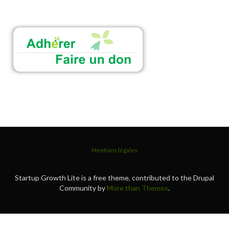
Mentions légales
Startup Growth Lite is a free theme, contributed to the Drupal
Community by
More than Themes
.